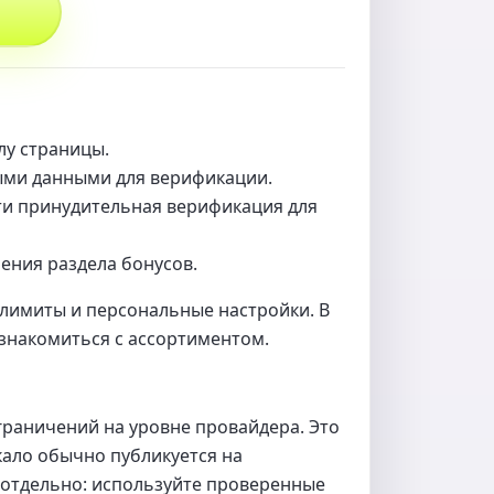
лу страницы.
ными данными для верификации.
ти принудительная верификация для
ения раздела бонусов.
 лимиты и персональные настройки. В
знакомиться с ассортиментом.
ограничений на уровне провайдера. Это
кало обычно публикуется на
 отдельно: используйте проверенные