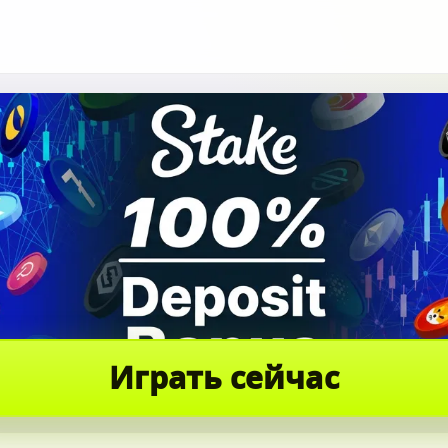
Играть сейчас