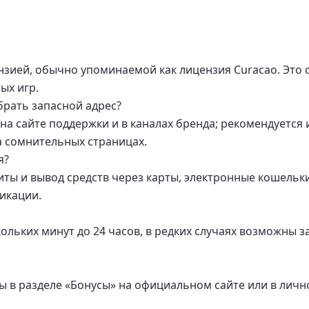
нзией, обычно упоминаемой как лицензия Curacao. Это
ых игр.
ыбрать запасной адрес?
на сайте поддержки и в каналах бренда; рекомендуется
а сомнительных страницах.
я?
иты и вывод средств через карты, электронные кошельк
фикации.
ольких минут до 24 часов, в редких случаях возможны з
 в разделе «Бонусы» на официальном сайте или в лично