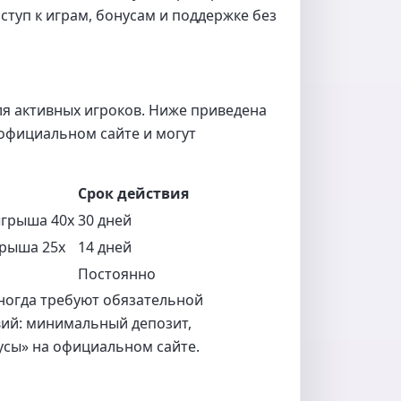
ступ к играм, бонусам и поддержке без
я активных игроков. Ниже приведена
 официальном сайте и могут
Срок действия
ыгрыша 40x
30 дней
грыша 25x
14 дней
Постоянно
иногда требуют обязательной
вий: минимальный депозит,
усы» на официальном сайте.