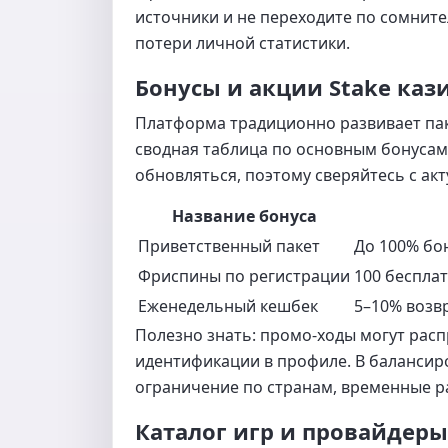
источники и не переходите по сомните
потери личной статистики.
Бонусы и акции Stake каз
Платформа традиционно развивает пак
сводная таблица по основным бонусам
обновляться, поэтому сверяйтесь с ак
Название бонуса
Приветственный пакет
До 100% бо
Фриспины по регистрации
100 беспла
Еженедельный кешбек
5–10% возвр
Полезно знать: промо-ходы могут расп
идентификации в профиле. В балансир
ограничение по странам, временные р
Каталог игр и провайдеры