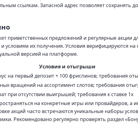
льным ссылкам. Запасной адрес позволяет сохранять до
ино
ет приветственных предложений и регулярные акции дл
 и условиям их получения. Условия верифицируются на
туальной версией на платформе.
Условия и отыгрыши
нус на первый депозит + 100 фриспинов; требования от
тных вращений на ассортимент слотов; требования оты
ат при отсутствии выигрышей; требования к ставке 1x
ространяться на конкретные игры или провайдеров, а 
овке акций часто встречаются уникальные наборы усло
амки. Рекомендовано регулярно проверять раздел «Бон