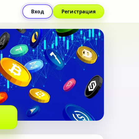
Вход
Регистрация