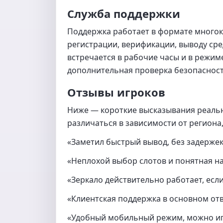
Служба поддержки
Поддержка работает в формате многока
регистрации, верификации, выводу ср
встречается в рабочие часы и в режим
дополнительная проверка безопасности
Отзывы игроков
Ниже — короткие высказывания реаль
различаться в зависимости от региона
«Заметил быстрый вывод, без задерже
«Неплохой выбор слотов и понятная на
«Зеркало действительно работает, есл
«Клиентская поддержка в основном от
«Удобный мобильный режим, можно иг