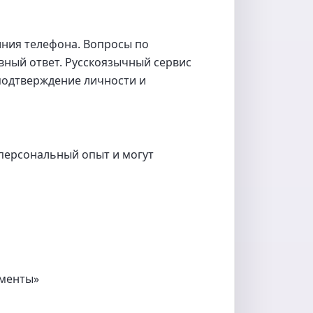
иния телефона. Вопросы по
вный ответ. Русскоязычный сервис
 подтверждение личности и
персональный опыт и могут
ументы»