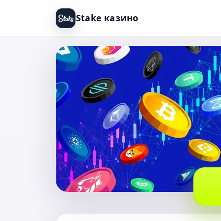
Stake казино